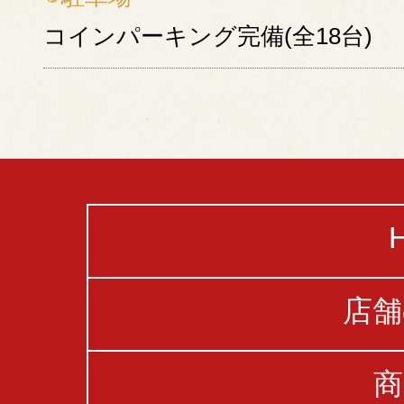
コインパーキング完備(全18台)
店舗
商