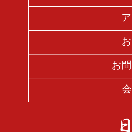
ア
お
お問
会