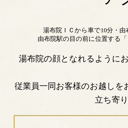
湯布院ＩＣから車で10分・由
由布院駅の目の前に位置する「
湯布院の顔となれるように
従業員一同お客様のお越しを
立ち寄